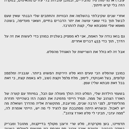
עובד) או מרימות סיר מהכיריים, וכמובן עובדות בלי עזרים מתאימים, במקרה
הזה בלי קרש חיתוך.
אחרי שנים שקיבלתי בהשלמה את הכוויות והחתכים שלי הבנתי שאין טעם
לבשל תוך כדי שאני עושה את יתר הדברים בחיים, ושאני מעדיפה, בשונה
מאמא שלי ומסבתא שלי, קצת להתרכז.
גם בואו נודה על האמת, אני לא מספיק בשלנית כמוהן כדי לעשות את זה על
הדרך, תוך כדי 453 דברים אחרים.
אבל זה לא כולל את השריטות על האגודל מהסלט.
כמובן שהסלט הכי טעים הוא סלט הירקות הפשוט ביותר. עגבניה ומלפפון
קלופים, בצל ואבוקדו, לימון, מלח פלפל וקצת (טוב, לא באמת קצת, כי זאת
בכל זאת סבתא שלי) שמן.
בטעמי הילדות שלי, הסלט הזה הולך מעולה עם הכל, במיוחד עם קערה של
האורז הצהוב של ממה. תמיד הייתי מזמינה את המנה הזו כשהייתי חוזרת
מהלימודים, לפני הרבה שנים, מורעבת, מתקשרת אליה מהדרך ושואלת מה
יש לאכול. וכשהיא היתה מסתבכת עם להגיד לי מה יש, הייתי אומרת לה,
"ממה עזבי, תכיני לי סלט ואורז צהוב".
תדמיינו, בטן מקרקרת, סלט טרי ורענן מקולף בדייקנות, מתובל ומבריק
במידה הנכונה, וקערת אורז צהוב חם ומנחם היו מוגשים לשולחן בשניה