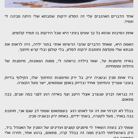
אחד הדברים האהובים עלי זה הסלט ירקות שסבתא שלי היתה מכינה לי
תמיד.
אחת הסיבות שהוא כל כך טעים בעיני היא שכל הירקות בו תמיד קלופים.
האמת היא, שאחד הדברים שהכי הרשימו אותי בתור ילדה, היה לראות את
סבתא שלי מקלפת וחותכת ירקות לסלט, בלי קולפן ובלי קרש חיתוך.
באיזו מיומנות על, שאז כילדה נראתה לי, פסגת הגאונות, מיומנות של
גדולות ומומחיות.
ביד אחת סכין ובשניה ירק. כל ירק ומיומנות החיתוך שלו, הקילוף בדיוק
בעובי שצריך והחיתוך אחיד ובדיוק באופן שמתאים, ישר מעל הקערה.
זה כנראה זכרון שנצרב אצלי היטב וצף באיזה רגע לפני כמה שנים, ככה
פתאום.
בכלל לא זכרתי את זה עד לאותו רגע כשפתאום שמתי לב שגם אני, חותכת
ככה באויר, מעל לקערה, בשתי ידיים, באחת ירק ובשניה סכין.
שמתי לב כשזה השאיר לי סימנים קטנים ועדינים של הסכין על האגודל ביד,
ורק כשהצלחתי להבין ממה זה בכלל קרה, פתאום, ברגע אחד, חזרה אלי
התמונה הזו.