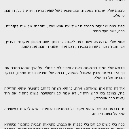
סבתא שלי, עומדת במטבח, ובמיומנויות של שפית נדירה ויודעת כל, חותכת
לי סלט.
לפני כמה שבועות הכנתי תבשיל עם אמא שלי, וחתכתי שן שום לקוביות,
ככה, ישר מעל הסיר.
אמא שלי הזדעזעה וישר רצה לקנות לי חותך שום מפונפן ויוקרתי. ועדיין,
אני תמיד נזכרת שהוא במגירה, רגע אחרי שאני חותכת את השום.
סבתא שלי תמיד התגאתה באיזה סיפור לא נורמלי, על איך שהיא חתכה את
כף היד באיזור שבין האגודל לאצבע, ברמה של תפרים בבית חולים, בבוקר
הברית של דוד שלי.
איך זה קרה אתן שואלות? אהה, כי היא חצתה לרוחב לחמניה שהיא החזיקה
ביד, כמובן בלי קרש חיתוך, לא שמה לב והמשיכה פשוט לחתוך את היד
(גאוה כבר אמרתי?).
זה כנראה הסיפור שהוא מקור כל החתכים והכוויות שיש לנשים במשפחה
שלי על כפות הידיים.
ככה בלי לשים לב וגם בלי כפפות או מגבת, מוציאות תבנית מהתנור (כשהוא