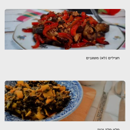
חצילים (לא) מטוגנים
סלט סלק ירוק